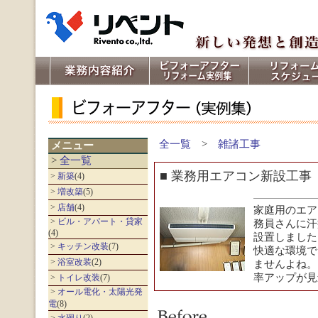
【宮崎 リフォーム】宮崎市近郊
は、リベントにお任せください。
全一覧
>
雑諸工事
メニュー
>
全一覧
■ 業務用エアコン新設工事
>
新築
(4)
>
増改築
(5)
>
店舗
(4)
家庭用のエア
>
ビル・アパート・貸家
務員さんに汗
(4)
設置しました
>
キッチン改装
(7)
快適な環境で
>
浴室改装
(2)
ませんよね。
率アップが見
>
トイレ改装
(7)
>
オール電化・太陽光発
電
(8)