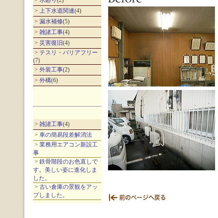
>
水廻り
(2)
>
上下水道関連
(4)
>
漏水補修
(5)
>
雑諸工事
(4)
>
災害復旧
(4)
>
テスリ・バリアフリー
(7)
>
外装工事
(2)
>
外構
(6)
>
雑諸工事
(4)
>
車の簡易段差解消法
>
業務用エアコン新設工
事
>
鉄骨階段のお色直しで
す。美しい姿に進化しま
した。
>
古い倉庫の景観をアッ
プしました。