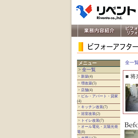
全一
メニュー
>
全一覧
■ 
>
新築
(4)
>
増改築
(5)
>
店舗
(4)
>
ビル・アパート・貸家
(4)
>
キッチン改装
(7)
>
浴室改装
(2)
>
トイレ改装
(7)
>
オール電化・太陽光発
電
(8)