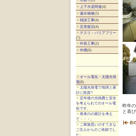
>
水廻り
(2)
>
上下水道関連
(4)
>
漏水補修
(5)
>
雑諸工事
(4)
>
災害復旧
(4)
>
テスリ・バリアフリー
(7)
>
外装工事
(2)
>
外構
(6)
>
オール電化・太陽光発
電
(8)
>
太陽光発電で地球と家
計に投資!!
>
定年後の光熱費と安全
を考えられてのオール電
昨年の
化です。
と喜び
>
将来のの家計を考え
て・・・。
>
ご家族思いのすてきな
ご主人からのご依頼でし
た。