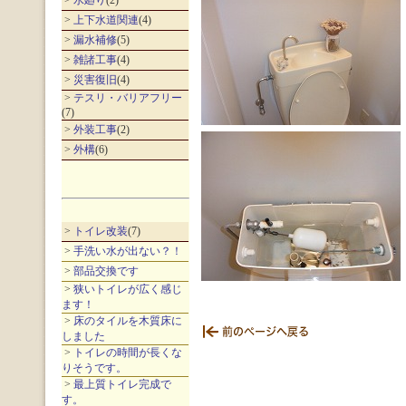
>
水廻り
(2)
>
上下水道関連
(4)
>
漏水補修
(5)
>
雑諸工事
(4)
>
災害復旧
(4)
>
テスリ・バリアフリー
(7)
>
外装工事
(2)
>
外構
(6)
>
トイレ改装
(7)
>
手洗い水が出ない？！
>
部品交換です
>
狭いトイレが広く感じ
ます！
>
床のタイルを木質床に
しました
>
トイレの時間が長くな
りそうです。
>
最上質トイレ完成で
す。