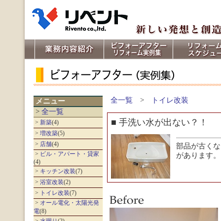
【宮崎 リフォーム】宮崎市近郊
は、リベントにお任せください。
全一覧
>
トイレ改装
メニュー
>
全一覧
■ 手洗い水が出ない？！
>
新築
(4)
>
増改築
(5)
>
店舗
(4)
部品が古くな
>
ビル・アパート・貸家
があります。
(4)
>
キッチン改装
(7)
>
浴室改装
(2)
>
トイレ改装
(7)
>
オール電化・太陽光発
電
(8)